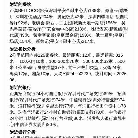
附近的餐饮
距离BELLOCO倍乐(深圳平安金融中心店)188米、傲廬·云端餐
厅·深圳柏悦酒店204米、腾记饭店42米、深圳四季酒店·馥自助
餐厅92米、老碗会·陕西手工面(连城新天地一期店)156米、吴
系粤菜馆·茶餐厅(平安金融中心店)213米、胜记酒家·精致线(时
代店)49米、荣幸客家菜(皇庭黑金店)199米、俄士厨房(皇庭广
场店)154米、新荣记(平安金融中心店)217米。
附近餐饮分析
2公里范围内共125家餐饮。最近距离: 12米，最远距离: 815
米； 100米内10家，100-300米78家，300-500米32家，500
米-1公里5家；餐饮类型37种，前三种热门类型：火锅24家、
粤菜17家、湘菜10家。人均约¥24～¥2239。统计时间：2026-
06。
附近的银行
距离招商银行24小时自助银行(深圳时代广场支行)69米、招商
银行(深圳时代广场支行)74米、中信银行(深圳分行营业部)74
米、渣打银行(深圳卓越支行)77米、华润银行福田个贷中心78
米、珠海华润银行24小时自助银行(福田支行)79米、中信银行
24小时自助银行(深圳分行营业部)86米、浦发私人银行旗舰中
心(中信证券大厦店)90米。
附近银行分析