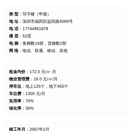
类 型
：写字楼（甲级）
地 址
：深圳市福田区益田路4068号
电 话
：17744961878
楼 层
：52层
电 梯
：客梯数14部，货梯数2部
网 络
：电信、联通、移动、其他
租金均价
：172.0 元/㎡·月
物业管理费
：16.0 元/㎡/月
停车位
：地上125个，地下450个
车位费
：1300 元/月
实用率
：70%
绿化率
：30%
竣工年月
：2007年2月