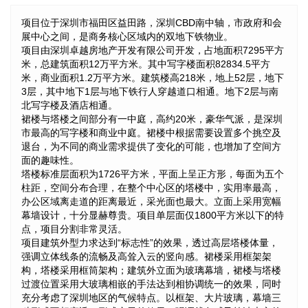
项目位于深圳市福田区益田路，深圳CBD南中轴，市政府和会
展中心之间，是商务核心区域内的双地下铁物业。
项目由深圳卓越房地产开发有限公司开发，占地面积7295平方
米，总建筑面积12万平方米。其中写字楼面积82834.5平方
米，商业面积1.2万平方米。建筑楼高218米，地上52层，地下
3层，其中地下1层与地下铁行人穿越道口相通。地下2层与南
北写字楼及酒店相通。
裙楼与塔楼之间部分有一中庭，高约20米，豪华气派，是深圳
市最高的写字楼和商业中庭。裙楼中根据需要设置多个挑空及
退台，为不同的商业需求提供了变化的可能，也增加了空间方
面的趣味性。
塔楼标准层面积为1726平方米，平面上呈正方形，每面为五个
柱距，空间分布合理，在整个中心区的塔楼中，实用率最高，
办公区域离走道的距离最近，采光面也最大。立面上采用宽幅
幕墙设计，十分显赫尊贵。项目单层面仅1800平方米以下的特
点，项目分割非常灵活。
项目建筑外型力求达到“标志性”的效果，透过高层塔楼体量，
强调立体线条的流畅及高耸入云的竖向感。裙楼采用框架架
构，塔楼采用框筒架构；建筑外立面为玻璃幕墙，裙楼与塔楼
过渡位置采用大玻璃相嵌的手法达到相协调统一的效果，同时
充分考虑了深圳地区的气候特点。以框架、大片玻璃，幕墙三