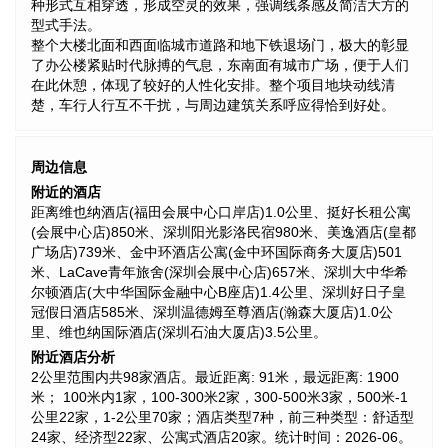
种形式互相穿透，形成空灵的效果，强调线条感及简洁大方的
型式手法。
整个大楼北面和西面临城市道路和地下铁退场门，极大的彰显
了办公楼紧贴时代脉搏的气息，东南面有城市广场，便于人们
在此休憩，体现了较好的人性化安排。整个项目地块动线清
楚，车行人行互不干扰，与周边建筑关系呼应得恰到好处。
周边信息
附近的酒店
距离维也纳酒店(福田会展中心口岸店)1.0公里、挺好长租公寓
(会展中心店)850米、深圳阳光影洛民宿980米、美逸酒店(皇都
广场店)739米、金中环酒店公寓(金中环国际商务大厦店)501
米、LaCave青年旅舍(深圳会展中心店)657米、深圳大中华希
尔顿酒店(大中华国际金融中心B座店)1.4公里、深圳好日子皇
冠假日酒店585米、深圳温德姆至尊酒店(瀚森大厦店)1.0公
里、维也纳国际酒店(深圳石油大厦店)3.5公里。
附近酒店分析
2公里范围内共98家酒店。最近距离: 91米，最远距离: 1900
米； 100米内1家，100-300米2家，300-500米3家，500米-1
公里22家，1-2公里70家；酒店类型7种，前三种类型：舒适型
24家、经济型22家、公寓式酒店20家。统计时间：2026-06。