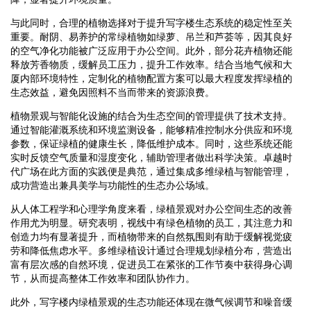
与此同时，合理的植物选择对于提升写字楼生态系统的稳定性至关
重要。耐阴、易养护的常绿植物如绿萝、吊兰和芦荟等，因其良好
的空气净化功能被广泛应用于办公空间。此外，部分花卉植物还能
释放芳香物质，缓解员工压力，提升工作效率。结合当地气候和大
厦内部环境特性，定制化的植物配置方案可以最大程度发挥绿植的
生态效益，避免因照料不当而带来的资源浪费。
植物景观与智能化设施的结合为生态空间的管理提供了技术支持。
通过智能灌溉系统和环境监测设备，能够精准控制水分供应和环境
参数，保证绿植的健康生长，降低维护成本。同时，这些系统还能
实时反馈空气质量和湿度变化，辅助管理者做出科学决策。卓越时
代广场在此方面的实践便是典范，通过集成多维绿植与智能管理，
成功营造出兼具美学与功能性的生态办公场域。
从人体工程学和心理学角度来看，绿植景观对办公空间生态的改善
作用尤为明显。研究表明，视线中有绿色植物的员工，其注意力和
创造力均有显著提升，而植物带来的自然氛围则有助于缓解视觉疲
劳和降低焦虑水平。多维绿植设计通过合理规划绿植分布，营造出
富有层次感的自然环境，促进员工在紧张的工作节奏中获得身心调
节，从而提高整体工作效率和团队协作力。
此外，写字楼内绿植景观的生态功能还体现在微气候调节和噪音缓